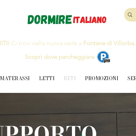
ITI!
Ci trovi nella nuova sede a
Fontane di Villorba
Scopri dove parcheggiare
MATERASSI
LETTI
RETI
PROMOZIONI
SE
UPPORTO