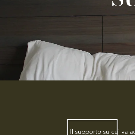
Il Memory è una schiuma viscoelastica 
corpo naturalmente distribuendo in modo 
E’ inattaccabile dagli acari e dai batteri 
Il supporto su cui va 
può essere correttamente smaltita.