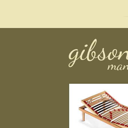
gibso
man