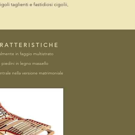
oli taglienti e fastidiosi cigolii,
R A T T E R I S T I C H E
almente in faggio multistrato
4 piedini in legno massello
ntrale nella versione matrimoniale