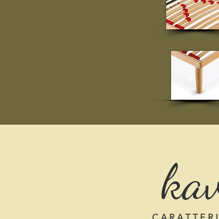
kav
C A R A T T E R I