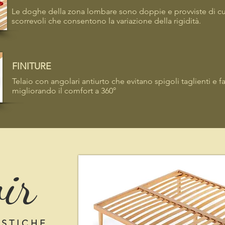
Le doghe della zona lombare sono doppie e provviste di cu
scorrevoli che consentono la variazione della rigidità.
FINITURE
Telaio con angolari antiurto che evitano spigoli taglienti e fas
migliorando il comfort a 360°
ir
 S T I C H E