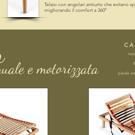
Telaio con angolari antiurto che evitano spig
migliorando il comfort a 360°
n
C A 
tot
uale e motorizzata
piede ce