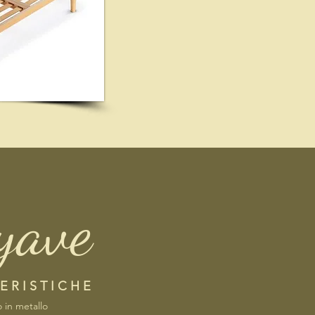
yave
E R I S T I C H E
o in metallo