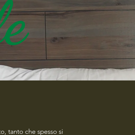
le
ente a voi. E’ in grado di sostenere il
e e l’umidità (che ne crea l’habitat ideale)
o, tanto che spesso si