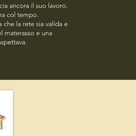
ia ancora il suo lavoro.
na dorsale assicurando un buon sostegno.
o dei due si muova molto.
ura col tempo.
ste per soddisfare le vostre esigenze.
che la rete sia valida e
el materasso e una
aspettava.