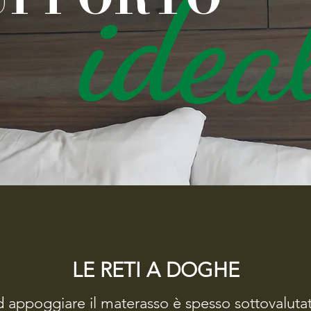
idea
LE RETI A DOGHE
che si modifica in base al calore del corpo modellandosi perfettam
uniforme il peso evitando il crearsi di fastidiose pressioni.
perché, grazie alle celle aperte e traspiranti, l’aria è libera di fluir
ad appoggiare il materasso è spesso sottovalutat