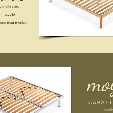
o multistrato
o massello
sione matrimoniale
mo
C A R A T T 
profil