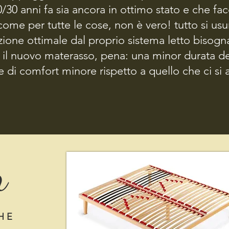
/30 anni fa sia ancora in ottimo stato e che facc
lto e allo stesso tempo di mantenere la normale curvatura della spi
movimenti non vengono trasmessi da parte a parte nel caso in cui un
ome per tutte le cose, non è vero! tutto si us
e WINDY, CHARME e ALISEO di Morfeus sono le nostre diverse propo
ione ottimale dal proprio sistema letto bisogna 
O, di nostra produzione.
 il nuovo materasso, pena: una minor durata d
 di comfort minore rispetto a quello che ci si 
n
 H E