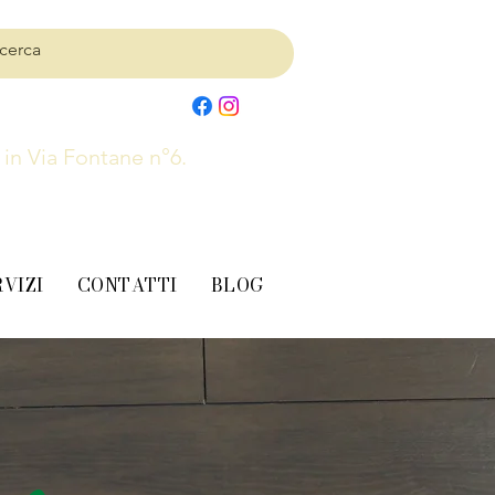
, in Via Fontane n°6.
RVIZI
CONTATTI
BLOG