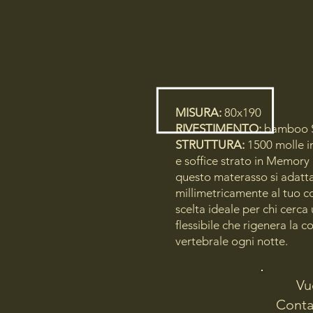
MISURA:
80x190
RIVESTIMENTO:
bamboo S
STRUTTURA:
1500 molle i
e soffice strato in Memory
questo materasso si adatt
millimetricamente al tuo co
scelta ideale per chi cerca
flessibile che rigenera la c
vertebrale ogni notte.
Vu
Contat