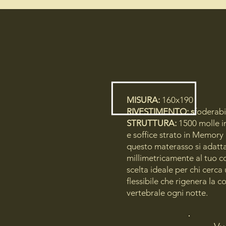
MISURA:
160x190
RIVESTIMENTO: s
foderabi
STRUTTURA:
1500 molle i
e soffice strato in Memory
questo materasso si adatt
millimetricamente al tuo co
scelta ideale per chi cerca
flessibile che rigenera la c
vertebrale ogni notte.