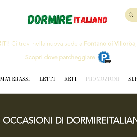
ITI!
Ci trovi nella nuova sede a
Fontane di Villorba
Scopri dove parcheggiare
MATERASSI
LETTI
RETI
PROMOZIONI
SE
E OCCASIONI DI DORMIREITALIA