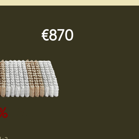
€870
%
€870