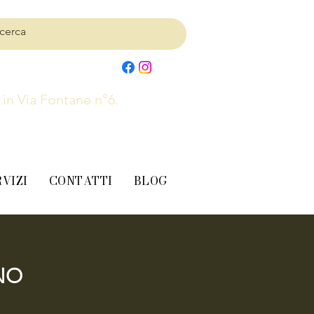
, in Via Fontane n°6.
RVIZI
CONTATTI
BLOG
NO