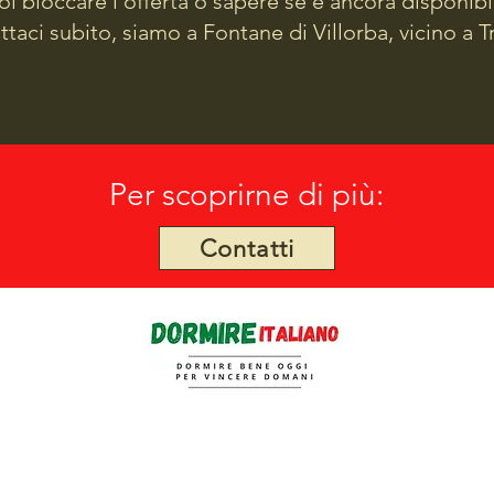
oi bloccare l'offerta o sapere se è ancora disponibi
taci subito, siamo a Fontane di Villorba, vicino a T
Per scoprirne di più:
Contatti
Via Fontane, 6 - 31020 Villorba (TV) | 0422 306283 | 347 6850358
​dormireitaliano@gmail.com
P.I. 04757740263