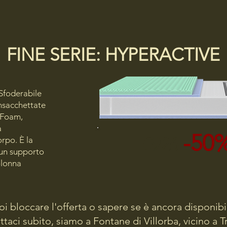
FINE SERIE: HYPERACTIVE
foderabile
nsacchettate
 Foam,
a
-50
€926
rpo. È la
 un supporto
olonna
oi bloccare l'offerta o sapere se è ancora disponibi
taci subito, siamo a Fontane di Villorba, vicino a T