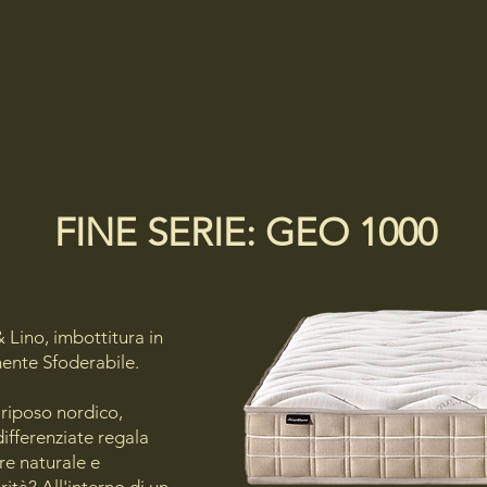
FINE SERIE: GEO 1000
 Lino, imbottitura in
ente Sfoderabile.
l riposo nordico,
ifferenziate regala
re naturale e