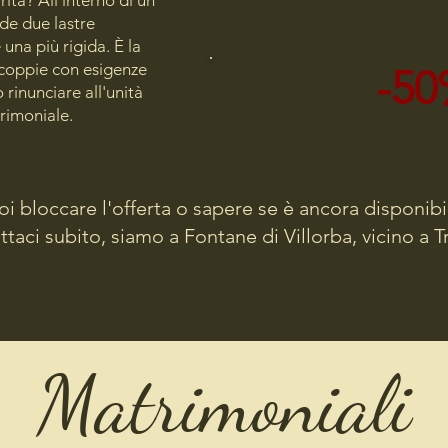
ità? All'interno di un
de due lastre
una più rigida. È la
e coppie con esigenze
-5
€790
 rinunciare all'unità
rimoniale.
oi bloccare l'offerta o sapere se è ancora disponibi
taci subito, siamo a Fontane di Villorba, vicino a T
Matrimoniali