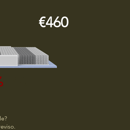
€460
%
€460
le?
reviso.