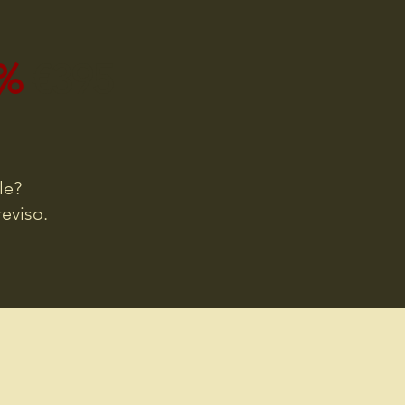
0%
€395
le?
reviso.