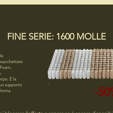
FINE SERIE: 1600 MOLLE
le
nsacchettate
 Foam,
a
rpo. È la
 un supporto
-50
€1.743
olonna