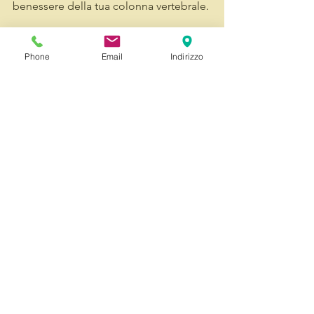
benessere della tua colonna vertebrale.
Ora che hai scoperto quando cambiare 
la tua rete a doghe:
Phone
Email
Indirizzo
Scopri le nostre reti
Mostra tutti
Post recenti