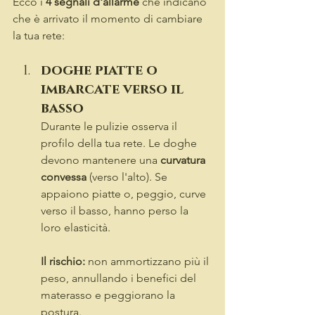
Ecco i 
4 segnali d'allarme
 che indicano 
che è arrivato il momento di cambiare 
la tua rete:
doghe piatte o 
imbarcate verso il 
basso
Durante le pulizie osserva il 
profilo della tua rete. Le doghe 
devono mantenere una 
curvatura 
convessa
 (verso l'alto). Se 
appaiono piatte o, peggio, curve 
verso il basso, hanno perso la 
loro elasticità.
Il rischio:
 non ammortizzano più il 
peso, annullando i benefici del 
materasso e peggiorano la 
postura.