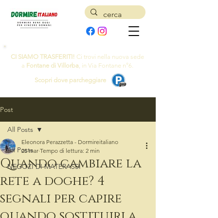
CI SIAMO TRASFERITI!
Ci trovi nella nuova sede
a
Fontane di Villorba
, in Via Fontane n°6.
Scopri dove parcheggiare
Post
All Posts
Eleonora Perazzetta - Dormireitaliano
All Posts
25 mar
Tempo di lettura: 2 min
Quando cambiare la
NEGOZI DI MATERASSI
rete a doghe? 4
segnali per capire
quando sostituirla